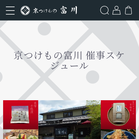
検索
Categories
伝統の京の味
人気の商品
京つけもの富川 催事スケ
定番の商品
ジュール
季節のお漬物
ホーム
商品一覧
伝統の京の味
人気の商品