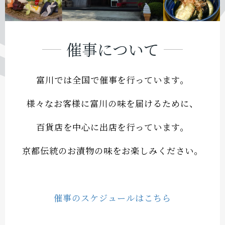
定番の商品
季節のお漬物
催事について
富川ファーム
富川では全国で催事を行っています。
新商品京都米
様々なお客様に富川の味を届けるために、
新商品昆布千枚漬
百貨店を中心に出店を行っています。
お店情報
京都伝統のお漬物の味をお楽しみください。
催事スケジュール
催事のスケジュールはこちら