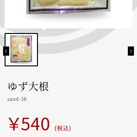
定番の商品
お買い物を続ける
カートへ進む
季節のお漬物
富川ファーム
新商品京都米
新商品昆布千枚漬
お店情報
ゆず大根
催事スケジュール
sand-26
￥540
(税込)