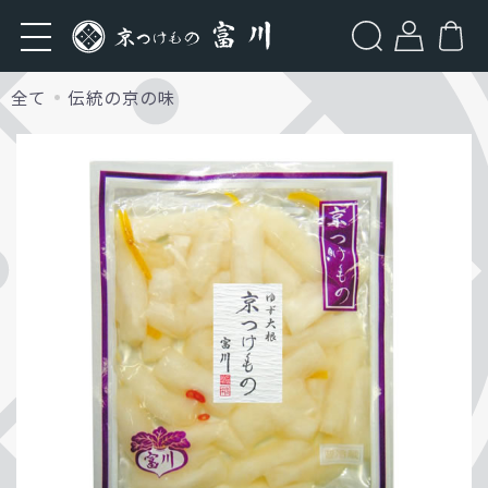
検索
全て
伝統の京の味
Categories
伝統の京の味
人気の商品
定番の商品
季節のお漬物
ホーム
商品一覧
伝統の京の味
人気の商品